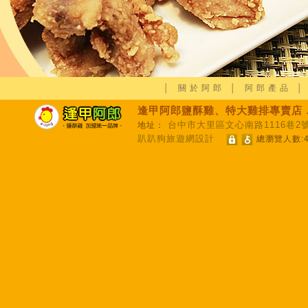
│
關於阿郎
│
阿郎產品
逢甲阿郎鹽酥雞、特大雞排專賣店
台中市大里區文心南路1116巷2
地址：
趴趴狗旅遊網設計
總瀏覽人數:4